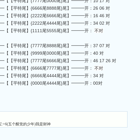
【平特尾】{7777尾0000尾}尾】━━━开：10 17 对
【平特尾】{6666尾8888尾}尾】━━━开：26 06 对
【平特尾】{2222尾6666尾}尾】━━━开：16 46 对
【平特尾】{2222尾4444尾}尾】━━━开：34 02 对
【【平特尾】{1111尾5555尾}尾】━━━开：
不对
【平特尾】{7777尾8888尾}尾】━━━开：37 07 对
【【平特尾】{9999尾0000尾}尾】━━━开：40 对
【平特尾】{7777尾6666尾}尾】━━━开：46 17 26 对
【【平特尾】{6666尾7777尾}尾】━━━开：
不对
【【平特尾】{6666尾4444尾}尾】━━━开：34 对
【【平特尾】{0000尾4444尾}尾】━━━开：00对
宝:+6(五个醒觉的少年)我是财神