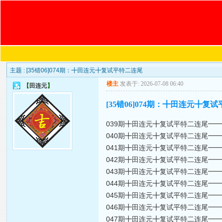
主题 :
[35错06]074期：╋田连元╋复试平特二连尾
楼主
发表于: 2026-07-08 06:40
【
田连元
】
[35错06]074期：╋田连元╋复
039期╋田连元╋复试平特二连尾━━━
040期╋田连元╋复试平特二连尾━━━
041期╋田连元╋复试平特二连尾━━━
042期╋田连元╋复试平特二连尾━━━【
043期╋田连元╋复试平特二连尾━━━
044期╋田连元╋复试平特二连尾━━━
045期╋田连元╋复试平特二连尾━━━
046期╋田连元╋复试平特二连尾━━━【
047期╋田连元╋复试平特二连尾━━━