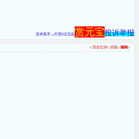
赏元宝
投诉举报
支持高手→打赏6元宝起
u
历史记录
u
回复
u
编辑
u