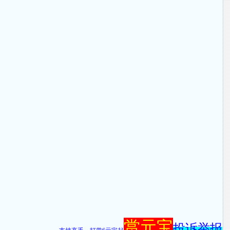
赏元宝
投诉举报