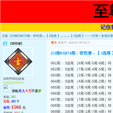
至
记住我
主题 :
[13错03]074期：研究僧→【 3连尾 】→→→【 3连尾 】-------打倒！各地庄
楼主
发表于: 2026-07-08 02:21
【
研究僧
】
[13错03]074期：研究僧→【 3连尾
061期： 3连尾 ［6尾-9尾-5尾-8尾］特： 中
062期： 3连尾 ［7尾-0尾-4尾-5尾］特： 
063期： 3连尾 ［2尾-7尾-0尾-1尾］特：
吉利平码坛好友
064期： 3连尾 ［4尾-0尾-5尾-2尾］特： 中
065期： 3连尾 ［7尾-8尾-0尾-6尾］特： 中
发帖
月入
十万
不是
梦
066期： 3连尾 ［5尾-0尾-2尾-6尾］特： 中
发贴:
283
067期： 3连尾 ［7尾-0尾-8尾-3尾］特：
元宝:
283
个
068期： 3连尾 ［6尾-1尾-5尾-0尾］特： 
1566
吉币:
元
069期： 3连尾 ［0尾-1尾-7尾-4尾］特： 
贡献值:
2942
点