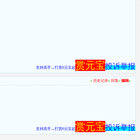
赏元宝
投诉举报
支持高手→打赏6元宝起
u
历史记录
u
回复
u
编辑
u
赏元宝
投诉举报
支持高手→打赏6元宝起