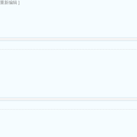
9重新编辑 ]