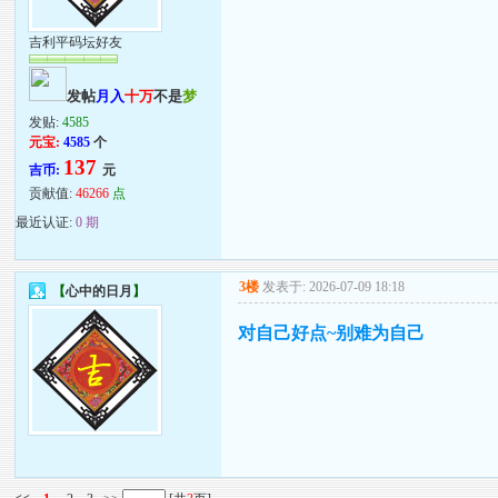
吉利平码坛好友
发帖
月入
十万
不是
梦
发贴:
4585
元宝:
4585
个
137
吉币:
元
贡献值:
46266
点
最近认证:
0 期
3楼
发表于: 2026-07-09 18:18
【
心中的日月
】
对自己好点~别难为自己