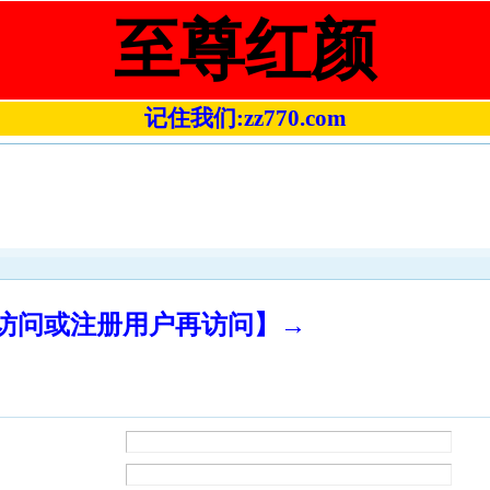
至尊红颜
记住我们:zz770.com
录访问或注册用户再访问】→