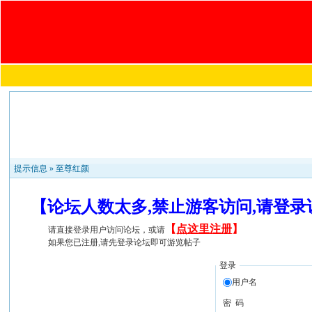
提示信息 »
至尊红颜
【论坛人数太多,禁止游客访问,请登
【
点这里注册
】
请直接登录用户访问论坛，或请
如果您已注册,请先登录论坛即可游览帖子
登录
用户名
密 码