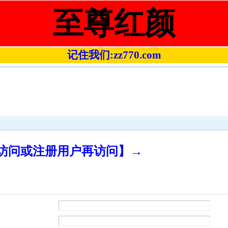
至尊红颜
记住我们:zz770.com
录访问或注册用户再访问】→