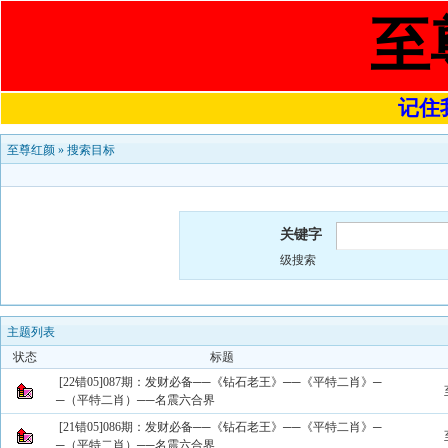
至
记住我
至尊红颜
»
搜索目标
关键字
级搜索
主题列表
状态
标题
[22错05]087期：发财必备──《钻石老王》──《平特二肖》─
─（平特二肖）──名震六合界
[21错05]086期：发财必备──《钻石老王》──《平特二肖》─
─（平特二肖）──名震六合界