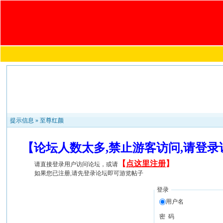
提示信息 »
至尊红颜
【论坛人数太多,禁止游客访问,请登
【
点这里注册
】
请直接登录用户访问论坛，或请
如果您已注册,请先登录论坛即可游览帖子
登录
用户名
密 码