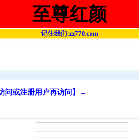
至尊红颜
记住我们:zz770.com
录访问或注册用户再访问】→