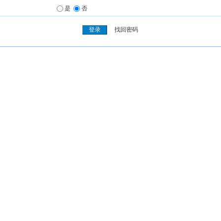
是
否
找回密码