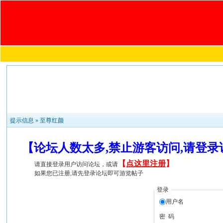
提示信息 »
至尊红颜
【论坛人数太多,禁止游客访问,请登
【
点这里注册
】
请直接登录用户访问论坛，或请
如果您已注册,请先登录论坛即可游览帖子
登录
用户名
密 码