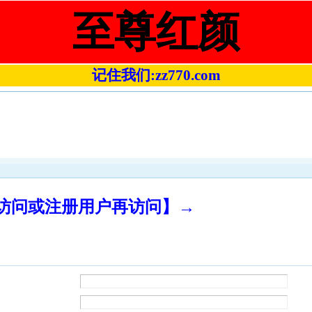
至尊红颜
记住我们:zz770.com
录访问或注册用户再访问】→