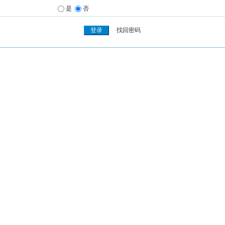
是
否
找回密码