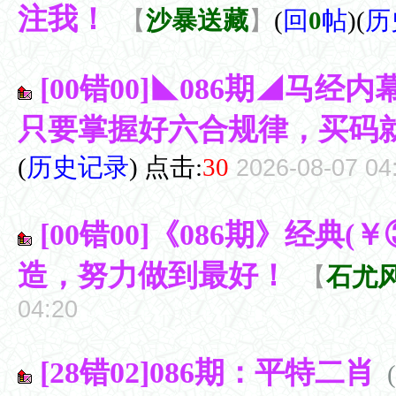
注我！
【
沙暴送藏
】
(
回
0
帖
)(
历
[00错00]◣086期◢马经
只要掌握好六合规律，买码
(
历史记录
) 点击:
30
2026-08-07 04
[00错00]《086期》经
造，努力做到最好！
【
石尤
04:20
[28错02]086期：平特二肖