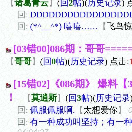
【
诸葛青云
】
(
回
2
帖
)(
历史记录
) 
回:
DDDDDDDDDDDDDDDD
回:
(*^__^*) 嘻嘻……
【
飞鸟
[03错00]086期：哥哥==
【
哥哥
】
(
回
0
帖
)(
历史记录
) 点击:
[15错02]《086期》 爆
！
【
莫逍斯
】
(
回
3
帖
)(
历史记录
回:
佩服佩服啊.
【
太想爱你
】
回:
有一种成功叫坚持；有一种