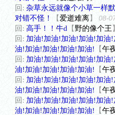
回:
杂草永远就像个小草一样默
对错不怪！
【
爱逝难离
】
08-0
回:
高手！！牛d
【
野的像个王
回:
加油!加油!加油!加油!加油!
油!加油!加油!加油!加油!
【
午
回:
加油!加油!加油!加油!加油!
油!加油!加油!加油!加油!
【
午
回:
加油!加油!加油!加油!加油!
油!加油!加油!加油!加油!
【
午
回:
加油!加油!加油!加油!加油!
油!加油!加油!加油!加油!
【
午