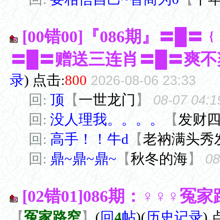
[00错00]『086期』〓
〓█〓赠送三连肖〓█〓爽不
录
) 点击:
800
2026-08-06 23:33
回:
顶
【
一世龙门
】
08-07 04:1
回:
没人理我。。。。
【
发财
回:
高手！！牛d
【
老衲满头秀
回:
鼎~鼎~鼎~
【
秋冬的海
】
08
[02错01]086期：♀♀
【
冤家路窄
】
(
回
4
帖
)(
历史记录
) 