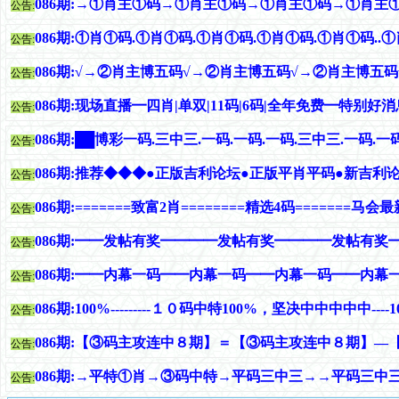
086期:→①肖主①码→①肖主①码→①肖主①码→①肖
公告:
086期:①肖①码.①肖①码.①肖①码.①肖①码.①肖①码..
公告:
086期:√→②肖主博五码√→②肖主博五码√→②肖主博五
公告:
086期:现场直播━四肖|单双|11码|6码|全年免费━特别好
公告:
086期:██博彩一码.三中三.一码.一码.一码.三中三.一码.一码
公告:
086期:推荐◆◆◆●正版吉利论坛●正版平肖平码●新吉利
公告:
086期:=======致富2肖========精选4码=======
公告:
086期:━━发帖有奖━━━━发帖有奖━━━━发帖有
公告:
086期:━━内幕一码━━内幕一码━━内幕一码━━内
公告:
086期:100%---------１０码中特100%，坚决中中中中中----
公告:
086期:【③码主攻连中８期】＝【③码主攻连中８期】—
公告:
086期:→平特①肖→③码中特→平码三中三→→平码三中
公告: