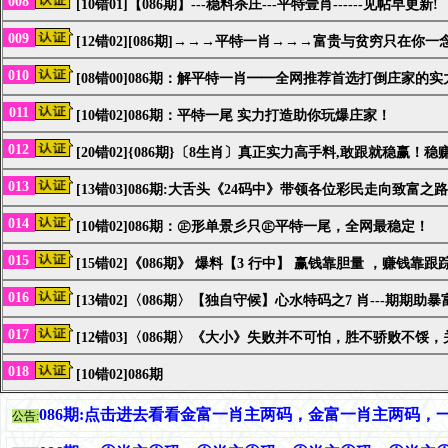
008
[10错01]【086期】---稳料杀庄---平特壹肖------见帖早更新!
009
[12错02][086期]→→→平特一肖→→→富贵与贫穷只在你
010
[08错00]086期：解平特一肖━━全网推荐首选打倒庄家
011
[10错02]086期：平特一尾 实力打造助你玩爆庄家！
012
[20错02]{086期}〔8生肖〕真正实力高手料,敢跟就稳赢！稳
013
[13错03]086期:大舌头《24码中》带领各位彩民走向致富之
014
[10错02]086期：㊣形单景彡只㊣平特一尾，全网最稳定！
015
[15错02]《086期》 爆料【3 行中】 赢钱靠胆量 ，赚钱靠跟
016
[13错02]〈086期〉【独自守候】心水特码之7 肖---期期助
017
[12错03]〈086期〉《大小》失败并不可怕，胜不骄败不
018
[10错02]086期
086期:点击进去看看金富一肖主两码，金富一肖主两码，一
公告: