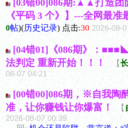
[03错00]086期:▲▲打造
《平码 3 个》】---全网
0
帖
)(
历史记录
) 点击:
30
2026-08-0
[04错01]《086期》：■
法判定 重新开始！！！
【
08-07 04:21
[00错00]086期，※自
准，让你赚钱让你爆富！
【
2026-08-07 00:39