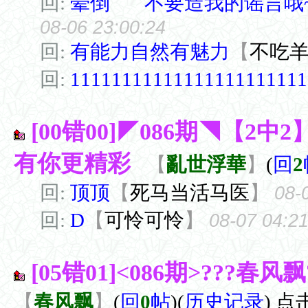
回:
晕倒`````不要造我的谣言哦
08-06 23:00:24
回:
有能力自然有魅力
【
不吃
回:
11111111111111111111111
[00错00]◤086期◥【2中2】
有你更精彩
【
亂世浮華
】
(
回
2
回:
顶顶
【
死马当活马医
】
08-
回:
D
【
可怜可怜
】
08-07 04:21
[05错01]<086期>???春
【
春风飘
】
(
回
0
帖
)(
历史记录
) 点