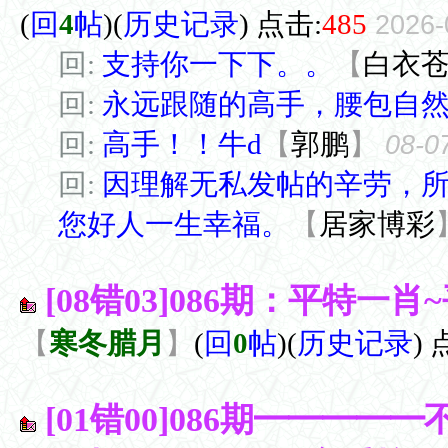
(
回
4
帖
)(
历史记录
) 点击:
485
2026-
回:
支持你一下下。。
【
白衣
回:
永远跟随的高手，腰包自然
回:
高手！！牛d
【
郭鹏
】
08-0
回:
因理解无私发帖的辛劳，所
您好人一生幸福。
【
居家博彩
[08错03]086期：平特
【
寒冬腊月
】
(
回
0
帖
)(
历史记录
) 
[01错00]086期━━━━