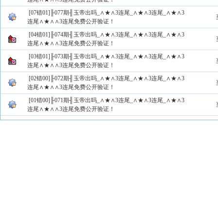
[07错01]╟077期╢玉帝出吗_∧★∧3连尾_∧★∧3连尾_∧★∧3
连尾∧★∧∧3连尾免费公开验证！
[04错01]╟074期╢玉帝出吗_∧★∧3连尾_∧★∧3连尾_∧★∧3
连尾∧★∧∧3连尾免费公开验证！
[03错01]╟073期╢玉帝出吗_∧★∧3连尾_∧★∧3连尾_∧★∧3
连尾∧★∧∧3连尾免费公开验证！
[02错00]╟072期╢玉帝出吗_∧★∧3连尾_∧★∧3连尾_∧★∧3
连尾∧★∧∧3连尾免费公开验证！
[01错00]╟071期╢玉帝出吗_∧★∧3连尾_∧★∧3连尾_∧★∧3
连尾∧★∧∧3连尾免费公开验证！