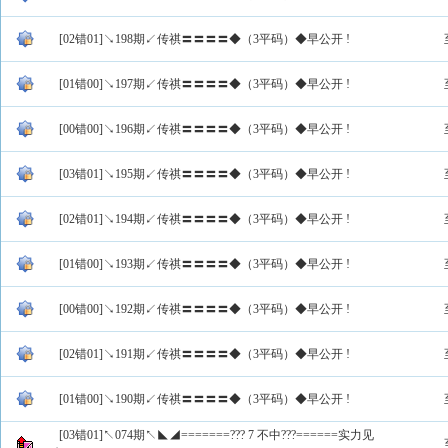
[02错01]↘198期↙传祺〓〓〓〓◆（3平码）◆早公开 !
[01错00]↘197期↙传祺〓〓〓〓◆（3平码）◆早公开 !
[00错00]↘196期↙传祺〓〓〓〓◆（3平码）◆早公开 !
[03错01]↘195期↙传祺〓〓〓〓◆（3平码）◆早公开 !
[02错01]↘194期↙传祺〓〓〓〓◆（3平码）◆早公开 !
[01错00]↘193期↙传祺〓〓〓〓◆（3平码）◆早公开 !
[00错00]↘192期↙传祺〓〓〓〓◆（3平码）◆早公开 !
[02错01]↘191期↙传祺〓〓〓〓◆（3平码）◆早公开 !
[01错00]↘190期↙传祺〓〓〓〓◆（3平码）◆早公开 !
[03错01]↖074期↖◣◢=======??? 7 不中???======实力见