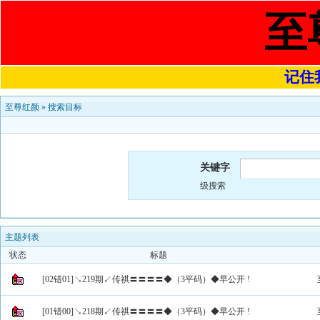
至
记住我
至尊红颜
»
搜索目标
关键字
级搜索
主题列表
状态
标题
[02错01]↘219期↙传祺〓〓〓〓◆（3平码）◆早公开 !
[01错00]↘218期↙传祺〓〓〓〓◆（3平码）◆早公开 !