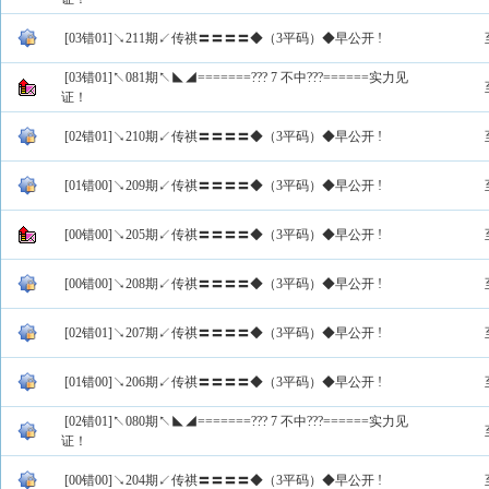
[03错01]↘211期↙传祺〓〓〓〓◆（3平码）◆早公开 !
[03错01]↖081期↖◣◢=======??? 7 不中???======实力见
证！
[02错01]↘210期↙传祺〓〓〓〓◆（3平码）◆早公开 !
[01错00]↘209期↙传祺〓〓〓〓◆（3平码）◆早公开 !
[00错00]↘205期↙传祺〓〓〓〓◆（3平码）◆早公开 !
[00错00]↘208期↙传祺〓〓〓〓◆（3平码）◆早公开 !
[02错01]↘207期↙传祺〓〓〓〓◆（3平码）◆早公开 !
[01错00]↘206期↙传祺〓〓〓〓◆（3平码）◆早公开 !
[02错01]↖080期↖◣◢=======??? 7 不中???======实力见
证！
[00错00]↘204期↙传祺〓〓〓〓◆（3平码）◆早公开 !