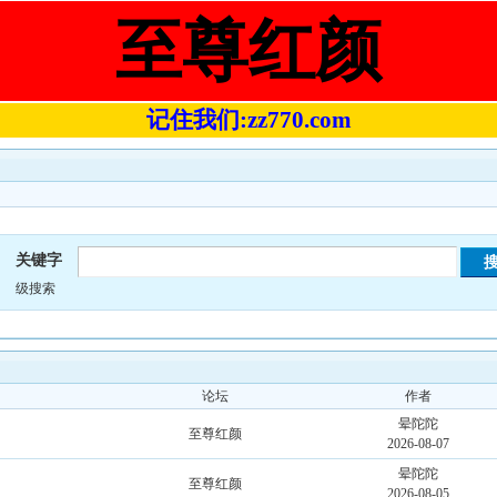
至尊红颜
记住我们:zz770.com
关键字
级搜索
论坛
作者
晕陀陀
至尊红颜
2026-08-07
晕陀陀
至尊红颜
2026-08-05