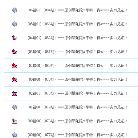
[06错01]〈084期〉===原创晕陀陀∞平特 1 肖∞===实力见证！
[05错01]〈083期〉===原创晕陀陀∞平特 1 肖∞===实力见证！
[04错01]〈082期〉===原创晕陀陀∞平特 1 肖∞===实力见证！
[03错00]〈081期〉===原创晕陀陀∞平特 1 肖∞===实力见证！
[02错00]〈080期〉===原创晕陀陀∞平特 1 肖∞===实力见证！
[00错00]〈076期〉===原创晕陀陀∞平特 1 肖∞===实力见证！
[02错01]〈075期〉===原创晕陀陀∞平特 1 肖∞===实力见证！
[01错00]〈079期〉===原创晕陀陀∞平特 1 肖∞===实力见证！
[00错00]〈078期〉===原创晕陀陀∞平特 1 肖∞===实力见证！
[00错00]〈077期〉===原创晕陀陀∞平特 1 肖∞===实力见证！