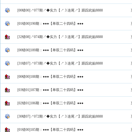
[00错00]↗077期↗◆实力【↗ 3 连尾↗】跟踪此贴8888
[01错00]190期：●●●【单双二十四码】●●●
[32错08]↗074期↗◆实力【↗ 3 连尾↗】跟踪此贴8888
[00错00]189期：●●●【单双二十四码】●●●
[31错07]↗073期↗◆实力【↗ 3 连尾↗】跟踪此贴8888
[00错00]188期：●●●【单双二十四码】●●●
[03错01]187期：●●●【单双二十四码】●●●
[02错01]186期：●●●【单双二十四码】●●●
[30错07]↗072期↗◆实力【↗ 3 连尾↗】跟踪此贴8888
[01错00]185期：●●●【单双二十四码】●●●