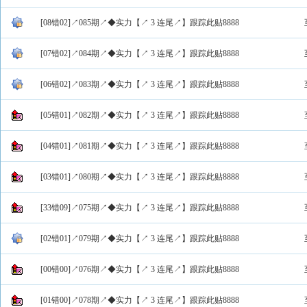
[08错02]↗085期↗◆实力【↗ 3 连尾↗】跟踪此贴8888
[07错02]↗084期↗◆实力【↗ 3 连尾↗】跟踪此贴8888
[06错02]↗083期↗◆实力【↗ 3 连尾↗】跟踪此贴8888
[05错01]↗082期↗◆实力【↗ 3 连尾↗】跟踪此贴8888
[04错01]↗081期↗◆实力【↗ 3 连尾↗】跟踪此贴8888
[03错01]↗080期↗◆实力【↗ 3 连尾↗】跟踪此贴8888
[33错09]↗075期↗◆实力【↗ 3 连尾↗】跟踪此贴8888
[02错01]↗079期↗◆实力【↗ 3 连尾↗】跟踪此贴8888
[00错00]↗076期↗◆实力【↗ 3 连尾↗】跟踪此贴8888
[01错00]↗078期↗◆实力【↗ 3 连尾↗】跟踪此贴8888