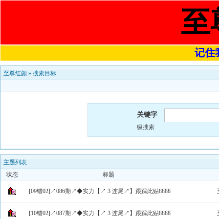
至
记住我
至尊红颜
»
搜索目标
关键字
级搜索
主题列表
状态
标题
[09错02]↗086期↗◆实力【↗ 3 连尾↗】跟踪此贴8888
[10错02]↗087期↗◆实力【↗ 3 连尾↗】跟踪此贴8888