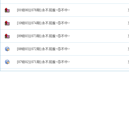
[01错00]{078期}永不屈服<⑤不中>
[10错03]{074期}永不屈服<⑤不中>
[09错03]{073期}永不屈服<⑤不中>
[08错03]{072期}永不屈服<⑤不中>
[07错02]{071期}永不屈服<⑤不中>