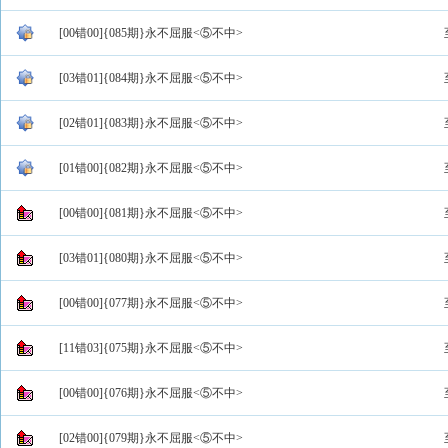
[00错00]{085期}永不屈服<⑤不中>
[03错01]{084期}永不屈服<⑤不中>
[02错01]{083期}永不屈服<⑤不中>
[01错00]{082期}永不屈服<⑤不中>
[00错00]{081期}永不屈服<⑤不中>
[03错01]{080期}永不屈服<⑤不中>
[00错00]{077期}永不屈服<⑤不中>
[11错03]{075期}永不屈服<⑤不中>
[00错00]{076期}永不屈服<⑤不中>
[02错00]{079期}永不屈服<⑤不中>