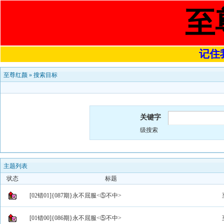
至
记住我
至尊红颜
»
搜索目标
关键字
级搜索
主题列表
状态
标题
[02错01]{087期}永不屈服<⑤不中>
[01错00]{086期}永不屈服<⑤不中>