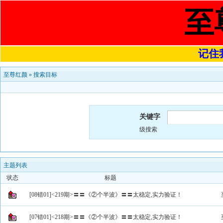
至
记住我
至尊红颜
»
搜索目标
关键字
级搜索
主题列表
状态
标题
[08错01]<219期>〓〓《②个半波》〓〓太稳定,实力验证！
[07错01]<218期>〓〓《②个半波》〓〓太稳定,实力验证！