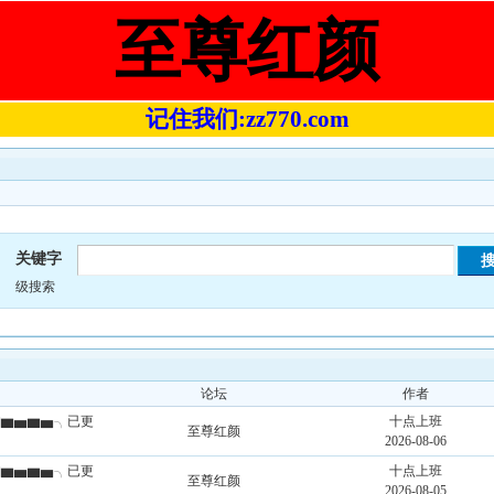
至尊红颜
记住我们:zz770.com
关键字
级搜索
论坛
作者
★▇▆▅▆▅╮已更
十点上班
至尊红颜
2026-08-06
★▇▆▅▆▅╮已更
十点上班
至尊红颜
2026-08-05