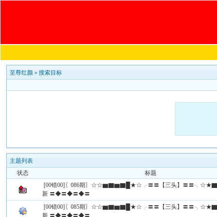
至尊红颜
»
搜索目标
主题列表
状态
标题
[00错00]〖086期〗☆☆▆▇▆▇█★☆╭〓〓【三头】〓〓╮☆
新 〓◆〓◆〓◆〓
[00错00]〖085期〗☆☆▆▇▆▇█★☆╭〓〓【三头】〓〓╮☆
新 〓◆〓◆〓◆〓