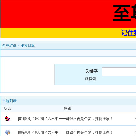
至
记住我
至尊红颜
»
搜索目标
关键字
级搜索
主题列表
状态
标题
[01错00]↗086期↗六不中━━赚钱不再是个梦，打倒庄家！
[00错00]↗085期↗六不中━━赚钱不再是个梦，打倒庄家！