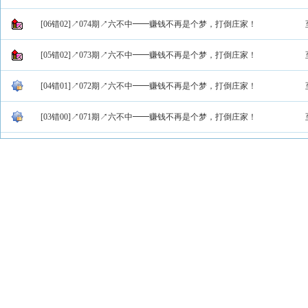
[06错02]↗074期↗六不中━━赚钱不再是个梦，打倒庄家！
[05错02]↗073期↗六不中━━赚钱不再是个梦，打倒庄家！
[04错01]↗072期↗六不中━━赚钱不再是个梦，打倒庄家！
[03错00]↗071期↗六不中━━赚钱不再是个梦，打倒庄家！