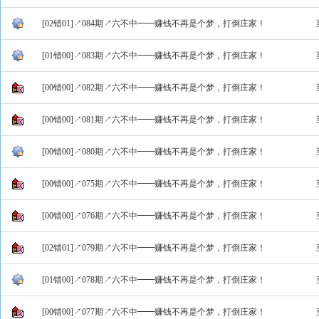
[02错01]↗084期↗六不中━━赚钱不再是个梦，打倒庄家！
[01错00]↗083期↗六不中━━赚钱不再是个梦，打倒庄家！
[00错00]↗082期↗六不中━━赚钱不再是个梦，打倒庄家！
[00错00]↗081期↗六不中━━赚钱不再是个梦，打倒庄家！
[00错00]↗080期↗六不中━━赚钱不再是个梦，打倒庄家！
[00错00]↗075期↗六不中━━赚钱不再是个梦，打倒庄家！
[00错00]↗076期↗六不中━━赚钱不再是个梦，打倒庄家！
[02错01]↗079期↗六不中━━赚钱不再是个梦，打倒庄家！
[01错00]↗078期↗六不中━━赚钱不再是个梦，打倒庄家！
[00错00]↗077期↗六不中━━赚钱不再是个梦，打倒庄家！