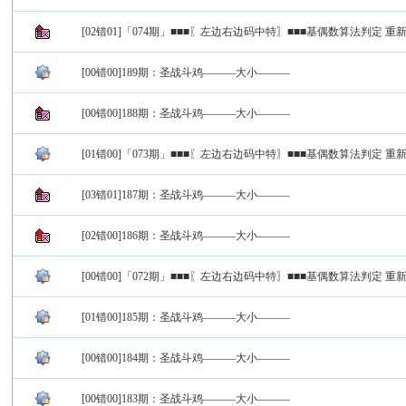
[02错01]「074期」■■■〖左边右边码中特〗■■■基偶数算法判定 
[00错00]189期：圣战斗鸡———大小———
[00错00]188期：圣战斗鸡———大小———
[01错00]「073期」■■■〖左边右边码中特〗■■■基偶数算法判定 
[03错01]187期：圣战斗鸡———大小———
[02错00]186期：圣战斗鸡———大小———
[00错00]「072期」■■■〖左边右边码中特〗■■■基偶数算法判定 
[01错00]185期：圣战斗鸡———大小———
[00错00]184期：圣战斗鸡———大小———
[00错00]183期：圣战斗鸡———大小———