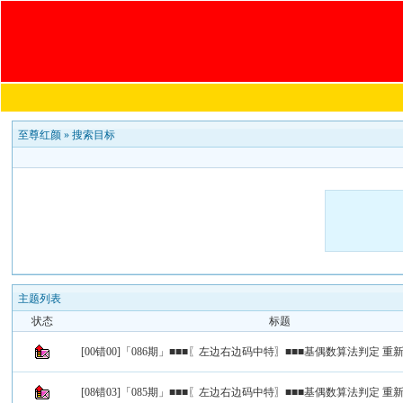
至尊红颜
»
搜索目标
主题列表
状态
标题
[00错00]「086期」■■■〖左边右边码中特〗■■■基偶数算法判定 
[08错03]「085期」■■■〖左边右边码中特〗■■■基偶数算法判定 