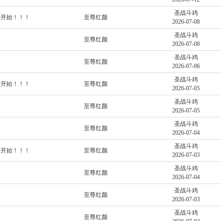
圣战斗鸡
重新开始！！！
至尊红颜
2026-07-08
圣战斗鸡
至尊红颜
2026-07-08
圣战斗鸡
至尊红颜
2026-07-06
圣战斗鸡
重新开始！！！
至尊红颜
2026-07-05
圣战斗鸡
至尊红颜
2026-07-05
圣战斗鸡
至尊红颜
2026-07-04
圣战斗鸡
重新开始！！！
至尊红颜
2026-07-03
圣战斗鸡
至尊红颜
2026-07-04
圣战斗鸡
至尊红颜
2026-07-03
圣战斗鸡
至尊红颜