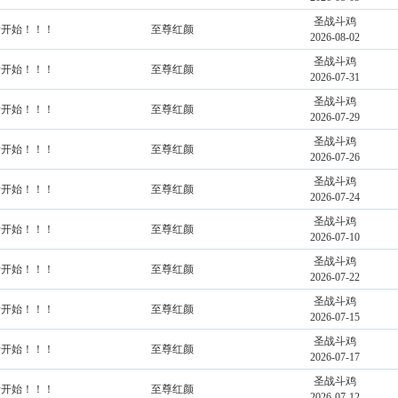
圣战斗鸡
重新开始！！！
至尊红颜
2026-08-02
圣战斗鸡
重新开始！！！
至尊红颜
2026-07-31
圣战斗鸡
重新开始！！！
至尊红颜
2026-07-29
圣战斗鸡
重新开始！！！
至尊红颜
2026-07-26
圣战斗鸡
重新开始！！！
至尊红颜
2026-07-24
圣战斗鸡
重新开始！！！
至尊红颜
2026-07-10
圣战斗鸡
重新开始！！！
至尊红颜
2026-07-22
圣战斗鸡
重新开始！！！
至尊红颜
2026-07-15
圣战斗鸡
重新开始！！！
至尊红颜
2026-07-17
圣战斗鸡
重新开始！！！
至尊红颜
2026-07-12