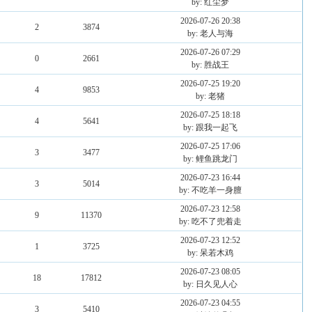
by: 红尘梦
2026-07-26 20:38
2
3874
by: 老人与海
2026-07-26 07:29
0
2661
by: 胜战王
2026-07-25 19:20
4
9853
by: 老猪
2026-07-25 18:18
4
5641
by: 跟我一起飞
2026-07-25 17:06
3
3477
by: 鲤鱼跳龙门
2026-07-23 16:44
3
5014
by: 不吃羊一身膻
2026-07-23 12:58
9
11370
by: 吃不了兜着走
2026-07-23 12:52
1
3725
by: 呆若木鸡
2026-07-23 08:05
18
17812
by: 日久见人心
2026-07-23 04:55
3
5410