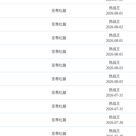
胜战王
至尊红颜
2026-08-01
胜战王
至尊红颜
2026-08-02
胜战王
至尊红颜
2026-08-01
胜战王
至尊红颜
2026-08-01
胜战王
至尊红颜
2026-08-03
胜战王
至尊红颜
2026-08-03
胜战王
至尊红颜
2026-07-31
胜战王
至尊红颜
2026-07-31
胜战王
至尊红颜
2026-07-30
胜战王
至尊红颜