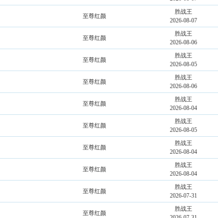
胜战王
至尊红颜
2026-08-07
胜战王
至尊红颜
2026-08-06
胜战王
至尊红颜
2026-08-05
胜战王
至尊红颜
2026-08-06
胜战王
至尊红颜
2026-08-04
胜战王
至尊红颜
2026-08-05
胜战王
至尊红颜
2026-08-04
胜战王
至尊红颜
2026-08-04
胜战王
至尊红颜
2026-07-31
胜战王
至尊红颜
2026-07-31