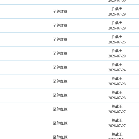
2026-07-30
胜战王
至尊红颜
2026-07-29
胜战王
至尊红颜
2026-07-29
胜战王
至尊红颜
2026-07-25
胜战王
至尊红颜
2026-07-29
胜战王
至尊红颜
2026-07-24
胜战王
至尊红颜
2026-07-28
胜战王
至尊红颜
2026-07-28
胜战王
至尊红颜
2026-07-27
胜战王
至尊红颜
2026-07-27
胜战王
至尊红颜