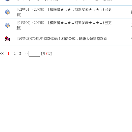
[02错01]〈207期〉【极限魔★→★→期期发表★→★→{已更
新}
[01错00]〈206期〉【极限魔★→★→期期发表★→★→{已更
新}
[20错03]075期,中特③⑥码！相信公式，能赚大钱请您跟踪！
<<
1
2
3
>>
[共
3
页]