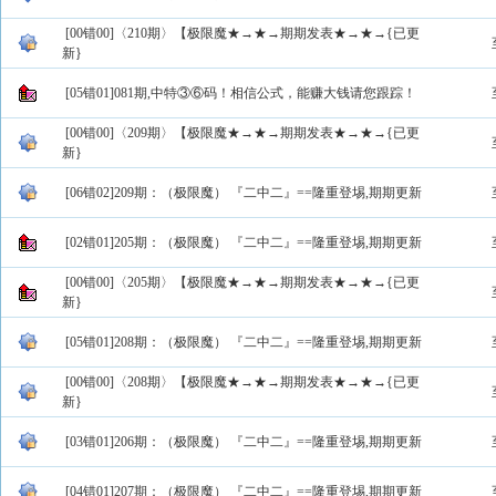
[00错00]〈210期〉【极限魔★→★→期期发表★→★→{已更
新}
[05错01]081期,中特③⑥码！相信公式，能赚大钱请您跟踪！
[00错00]〈209期〉【极限魔★→★→期期发表★→★→{已更
新}
[06错02]209期：（极限魔） 『二中二』==隆重登埸,期期更新
[02错01]205期：（极限魔） 『二中二』==隆重登埸,期期更新
[00错00]〈205期〉【极限魔★→★→期期发表★→★→{已更
新}
[05错01]208期：（极限魔） 『二中二』==隆重登埸,期期更新
[00错00]〈208期〉【极限魔★→★→期期发表★→★→{已更
新}
[03错01]206期：（极限魔） 『二中二』==隆重登埸,期期更新
[04错01]207期：（极限魔） 『二中二』==隆重登埸,期期更新