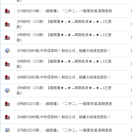
新}
[11错04]214期：（极限魔） 『二中二』==隆重登埸,期期更新
[01错00]〈215期〉【极限魔★→★→期期发表★→★→{已更
新}
[00错00]〈214期〉【极限魔★→★→期期发表★→★→{已更
新}
[07错02]083期,中特③⑥码！相信公式，能赚大钱请您跟踪！
[00错00]〈212期〉【极限魔★→★→期期发表★→★→{已更
新}
[06错02]082期,中特③⑥码！相信公式，能赚大钱请您跟踪！
[00错00]〈211期〉【极限魔★→★→期期发表★→★→{已更
新}
[08错02]211期：（极限魔） 『二中二』==隆重登埸,期期更新
[04错01]080期,中特③⑥码！相信公式，能赚大钱请您跟踪！
[07错02]210期：（极限魔） 『二中二』==隆重登埸,期期更新