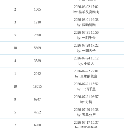
2026-08-02 17:02
2
1605
by: 挂羊头卖狗肉
2026-08-01 16:38
3
1210
by: 嫁狗随狗
2026-07-31 15:56
5
2690
by: 一刻千金
2026-07-28 17:22
10
5609
by: 一朝天子
2026-07-24 15:12
4
3589
by: 小妇人
2026-07-22 22:01
1
2942
by: 真挚的荒唐
2026-07-21 15:52
19
18015
by: 一泻千里
2026-07-21 06:57
9
6947
by: 方旖
2026-07-20 16:38
5
4752
by: 五马分尸
2026-07-17 15:37
7
6960
by: 清宫气数录