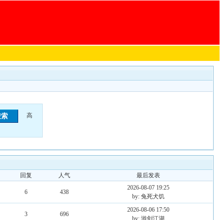
高
回复
人气
最后发表
2026-08-07 19:25
6
438
by: 兔死犬饥
2026-08-06 17:50
3
696
by: 游剑江湖