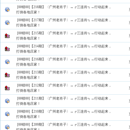
[00错00]【218期】〈广州老肖子〉→┏三连肖┓→行动起来，
打倒各地庄家！
[00错00]【217期】〈广州老肖子〉→┏三连肖┓→行动起来，
打倒各地庄家！
[00错00]【215期】〈广州老肖子〉→┏三连肖┓→行动起来，
打倒各地庄家！
[00错00]【214期】〈广州老肖子〉→┏三连肖┓→行动起来，
打倒各地庄家！
[00错00]【216期】〈广州老肖子〉→┏三连肖┓→行动起来，
打倒各地庄家！
[00错00]【213期】〈广州老肖子〉→┏三连肖┓→行动起来，
打倒各地庄家！
[00错00]【212期】〈广州老肖子〉→┏三连肖┓→行动起来，
打倒各地庄家！
[00错00]【211期】〈广州老肖子〉→┏三连肖┓→行动起来，
打倒各地庄家！
[00错00]【210期】〈广州老肖子〉→┏三连肖┓→行动起来，
打倒各地庄家！
[00错00]【209期】〈广州老肖子〉→┏三连肖┓→行动起来，
打倒各地庄家！