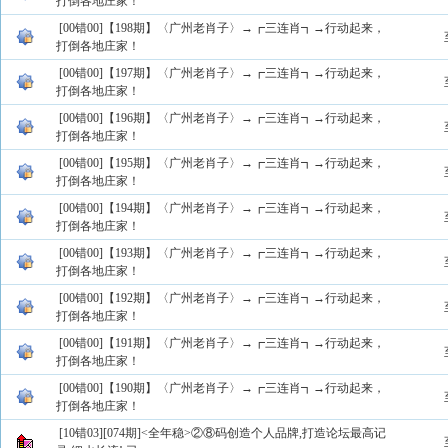
打倒各地庄家！
[00错00]【198期】〈广州老肖子〉→┏三连肖┓→行动起来，
打倒各地庄家！
[00错00]【197期】〈广州老肖子〉→┏三连肖┓→行动起来，
打倒各地庄家！
[00错00]【196期】〈广州老肖子〉→┏三连肖┓→行动起来，
打倒各地庄家！
[00错00]【195期】〈广州老肖子〉→┏三连肖┓→行动起来，
打倒各地庄家！
[00错00]【194期】〈广州老肖子〉→┏三连肖┓→行动起来，
打倒各地庄家！
[00错00]【193期】〈广州老肖子〉→┏三连肖┓→行动起来，
打倒各地庄家！
[00错00]【192期】〈广州老肖子〉→┏三连肖┓→行动起来，
打倒各地庄家！
[00错00]【191期】〈广州老肖子〉→┏三连肖┓→行动起来，
打倒各地庄家！
[00错00]【190期】〈广州老肖子〉→┏三连肖┓→行动起来，
打倒各地庄家！
[10错03][074期]<全年稳>②⑧码创造个人品牌,打造论坛最高记