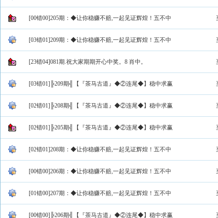
[00错00]205期：◆让你稳赚不赔,一起见证辉煌！五不中
[03错01]209期：◆让你稳赚不赔,一起见证辉煌！五不中
[23错04]081期.祝大家期期开心中奖。8 肖中。
[03错01]╠209期╣【『茶马古道』◆②连尾◆】稳中求赢
[02错01]╠208期╣【『茶马古道』◆②连尾◆】稳中求赢
[02错01]╠205期╣【『茶马古道』◆②连尾◆】稳中求赢
[02错01]208期：◆让你稳赚不赔,一起见证辉煌！五不中
[00错00]206期：◆让你稳赚不赔,一起见证辉煌！五不中
[01错00]207期：◆让你稳赚不赔,一起见证辉煌！五不中
[00错00]╠206期╣【『茶马古道』◆②连尾◆】稳中求赢