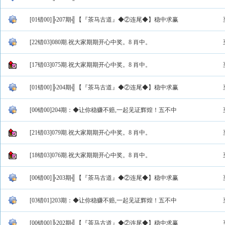
[01错00]╠207期╣【『茶马古道』◆②连尾◆】稳中求赢
[22错03]080期.祝大家期期开心中奖。8 肖中。
[17错03]075期.祝大家期期开心中奖。8 肖中。
[01错00]╠204期╣【『茶马古道』◆②连尾◆】稳中求赢
[00错00]204期：◆让你稳赚不赔,一起见证辉煌！五不中
[21错03]079期.祝大家期期开心中奖。8 肖中。
[18错03]076期.祝大家期期开心中奖。8 肖中。
[00错00]╠203期╣【『茶马古道』◆②连尾◆】稳中求赢
[03错01]203期：◆让你稳赚不赔,一起见证辉煌！五不中
[00错00]╠202期╣【『茶马古道』◆②连尾◆】稳中求赢