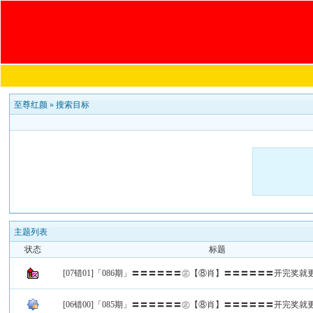
至尊红颜
»
搜索目标
主题列表
状态
标题
[07错01]「086期」〓〓〓〓〓〓㊣【⑧肖】〓〓〓〓〓〓开完奖就
[06错00]「085期」〓〓〓〓〓〓㊣【⑧肖】〓〓〓〓〓〓开完奖就