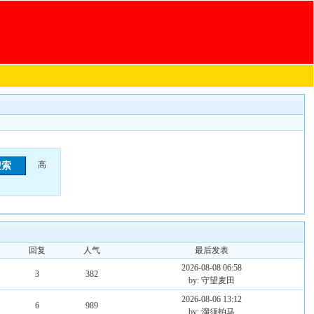
高
回复
人气
最后发表
2026-08-08 06:58
3
382
by: 守望麦田
2026-08-06 13:12
6
989
by: 溜须拍马