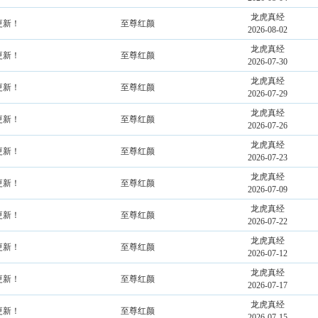
龙虎真经
更新！
至尊红颜
2026-08-02
龙虎真经
更新！
至尊红颜
2026-07-30
龙虎真经
更新！
至尊红颜
2026-07-29
龙虎真经
更新！
至尊红颜
2026-07-26
龙虎真经
更新！
至尊红颜
2026-07-23
龙虎真经
更新！
至尊红颜
2026-07-09
龙虎真经
更新！
至尊红颜
2026-07-22
龙虎真经
更新！
至尊红颜
2026-07-12
龙虎真经
更新！
至尊红颜
2026-07-17
龙虎真经
更新！
至尊红颜
2026-07-15