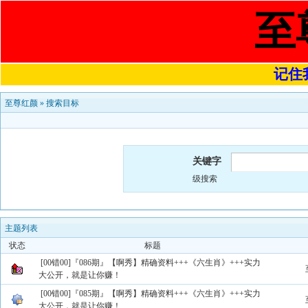
至
记住我
至尊红颜
»
搜索目标
关键字
级搜索
主题列表
状态
标题
[00错00]『086期』【啊秀】精确资料+++《六生肖》+++实力
大公开，就是让你赚！
[00错00]『085期』【啊秀】精确资料+++《六生肖》+++实力
大公开，就是让你赚！