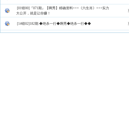
[01错00]『071期』【啊秀】精确资料+++《六生肖》+++实力
大公开，就是让你赚！
[14错02]182期:◆绝杀一行◆啊秀◆绝杀一行◆◆