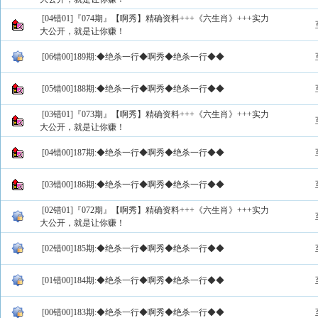
[04错01]『074期』【啊秀】精确资料+++《六生肖》+++实力
大公开，就是让你赚！
[06错00]189期:◆绝杀一行◆啊秀◆绝杀一行◆◆
[05错00]188期:◆绝杀一行◆啊秀◆绝杀一行◆◆
[03错01]『073期』【啊秀】精确资料+++《六生肖》+++实力
大公开，就是让你赚！
[04错00]187期:◆绝杀一行◆啊秀◆绝杀一行◆◆
[03错00]186期:◆绝杀一行◆啊秀◆绝杀一行◆◆
[02错01]『072期』【啊秀】精确资料+++《六生肖》+++实力
大公开，就是让你赚！
[02错00]185期:◆绝杀一行◆啊秀◆绝杀一行◆◆
[01错00]184期:◆绝杀一行◆啊秀◆绝杀一行◆◆
[00错00]183期:◆绝杀一行◆啊秀◆绝杀一行◆◆