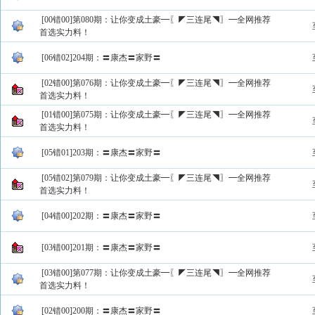
[00错00]第080期：让你变成土豪━〖◤三连尾◥〗━全网推荐
首选实力料！
[06错02]204期：〓康杰〓家野〓
[02错00]第076期：让你变成土豪━〖◤三连尾◥〗━全网推荐
首选实力料！
[01错00]第075期：让你变成土豪━〖◤三连尾◥〗━全网推荐
首选实力料！
[05错01]203期：〓康杰〓家野〓
[05错02]第079期：让你变成土豪━〖◤三连尾◥〗━全网推荐
首选实力料！
[04错00]202期：〓康杰〓家野〓
[03错00]201期：〓康杰〓家野〓
[03错00]第077期：让你变成土豪━〖◤三连尾◥〗━全网推荐
首选实力料！
[02错00]200期：〓康杰〓家野〓