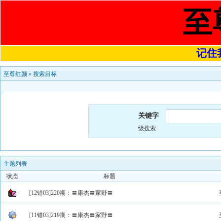
至
记住我
至尊红颜
»
搜索目标
关键字
级搜索
主题列表
状态
标题
[12错03]220期：〓康杰〓家野〓
[11错03]219期：〓康杰〓家野〓