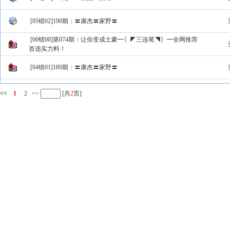
[05错02]190期：〓康杰〓家野〓
[00错00]第074期：让你变成土豪━〖◤三连尾◥〗━全网推荐
首选实力料！
[04错01]189期：〓康杰〓家野〓
<<
1
2
>>
[共
2
页]