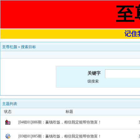
至
记住我
至尊红颜
»
搜索目标
关键字
级搜索
主题列表
状态
标题
[04错01]086期：赢钱吃饭，相信我定能帮你致富！
[03错01]085期：赢钱吃饭，相信我定能帮你致富！