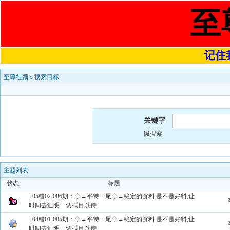
至
记住我
至尊红颜
»
搜索目标
关键字
级搜索
主题列表
状态
标题
[05错02]086期：◇→平特一尾◇→稳定的资料.是不是好料,让
时间去证明一切拭目以待
[04错01]085期：◇→平特一尾◇→稳定的资料.是不是好料,让
时间去证明一切拭目以待