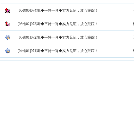
[00错00]074期:◆平特一肖◆实力见证，放心跟踪！
[06错02]073期:◆平特一肖◆实力见证，放心跟踪！
[05错01]072期:◆平特一肖◆实力见证，放心跟踪！
[04错01]071期:◆平特一肖◆实力见证，放心跟踪！