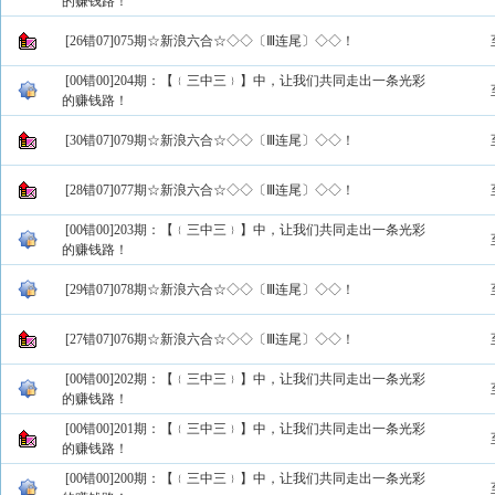
的赚钱路！
[26错07]075期☆新浪六合☆◇◇〔Ⅲ连尾〕◇◇！
[00错00]204期：【﹛三中三﹜】中，让我们共同走出一条光彩
的赚钱路！
[30错07]079期☆新浪六合☆◇◇〔Ⅲ连尾〕◇◇！
[28错07]077期☆新浪六合☆◇◇〔Ⅲ连尾〕◇◇！
[00错00]203期：【﹛三中三﹜】中，让我们共同走出一条光彩
的赚钱路！
[29错07]078期☆新浪六合☆◇◇〔Ⅲ连尾〕◇◇！
[27错07]076期☆新浪六合☆◇◇〔Ⅲ连尾〕◇◇！
[00错00]202期：【﹛三中三﹜】中，让我们共同走出一条光彩
的赚钱路！
[00错00]201期：【﹛三中三﹜】中，让我们共同走出一条光彩
的赚钱路！
[00错00]200期：【﹛三中三﹜】中，让我们共同走出一条光彩