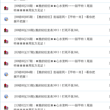
[00错00]218期：〓雅的轻狂〓★心水资料====囍平特 1 尾囍
特〓〓〓〓用实力见证！
[06错00]085期：【雅的轻狂】造福彩民=【平特一肖】=看你把
握不把握！
[00错00](218期):雅的轻狂发表3中3！打死不装360。
[15错04]216期：〓雅的轻狂〓★心水资料====囍平特 1 尾囍
特〓〓〓〓用实力见证！
[02错01](217期):雅的轻狂发表3中3！打死不装360。
[00错00]217期：〓雅的轻狂〓★心水资料====囍平特 1 尾囍
特〓〓〓〓用实力见证！
[05错00]084期：【雅的轻狂】造福彩民=【平特一肖】=看你把
握不把握！
[00错00](213期):雅的轻狂发表3中3！打死不装360。
[01错00](216期):雅的轻狂发表3中3！打死不装360。
[12错02]213期：〓雅的轻狂〓★心水资料====囍平特 1 尾囍
特〓〓〓〓用实力见证！