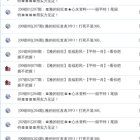
特〓〓〓〓用实力见证！
[06错01]207期：〓雅的轻狂〓★心水资料====囍平特 1 尾囍
特〓〓〓〓用实力见证！
[00错00](207期):雅的轻狂发表3中3！打死不装360。
[00错00](206期):雅的轻狂发表3中3！打死不装360。
[01错00]080期：【雅的轻狂】造福彩民=【平特一肖】=看你把
握不把握！
[00错00]079期：【雅的轻狂】造福彩民=【平特一肖】=看你把
握不把握！
[07错02]077期：【雅的轻狂】造福彩民=【平特一肖】=看你把
握不把握！
[03错01]204期：〓雅的轻狂〓★心水资料====囍平特 1 尾囍
特〓〓〓〓用实力见证！
[00错00](204期):雅的轻狂发表3中3！打死不装360。
[02错01]203期：〓雅的轻狂〓★心水资料====囍平特 1 尾囍
特〓〓〓〓用实力见证！
[00错00](203期):雅的轻狂发表3中3！打死不装360。