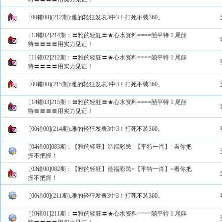
[00错00](212期):雅的轻狂发表3中3！打死不装360。
[13错02]214期：〓雅的轻狂〓★心水资料====囍平特 1 尾囍
特〓〓〓〓用实力见证！
[11错02]212期：〓雅的轻狂〓★心水资料====囍平特 1 尾囍
特〓〓〓〓用实力见证！
[00错00](215期):雅的轻狂发表3中3！打死不装360。
[14错03]215期：〓雅的轻狂〓★心水资料====囍平特 1 尾囍
特〓〓〓〓用实力见证！
[00错00](214期):雅的轻狂发表3中3！打死不装360。
[04错00]083期：【雅的轻狂】造福彩民=【平特一肖】=看你把
握不把握！
[03错00]082期：【雅的轻狂】造福彩民=【平特一肖】=看你把
握不把握！
[00错00](211期):雅的轻狂发表3中3！打死不装360。
[10错01]211期：〓雅的轻狂〓★心水资料====囍平特 1 尾囍