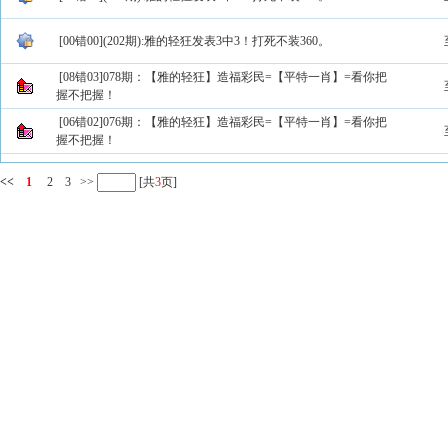
[00错00](202期):雅的轻狂发表3中3！打死不装360。
[08错03]078期：【雅的轻狂】造福彩民=【平特一肖】=看你把
握不把握！
[06错02]076期：【雅的轻狂】造福彩民=【平特一肖】=看你把
握不把握！
<<
1
2
3
>>
[共
3
页]