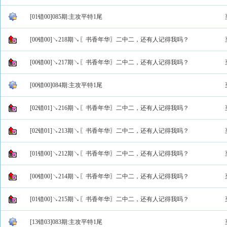
[01错00]085期:主攻平特1尾
[00错00]↘218期↘〖书香年华〗二中二，还有人记得我吗？
[00错00]↘217期↘〖书香年华〗二中二，还有人记得我吗？
[00错00]084期:主攻平特1尾
[02错01]↘216期↘〖书香年华〗二中二，还有人记得我吗？
[02错01]↘213期↘〖书香年华〗二中二，还有人记得我吗？
[01错00]↘212期↘〖书香年华〗二中二，还有人记得我吗？
[00错00]↘214期↘〖书香年华〗二中二，还有人记得我吗？
[01错00]↘215期↘〖书香年华〗二中二，还有人记得我吗？
[13错03]083期:主攻平特1尾