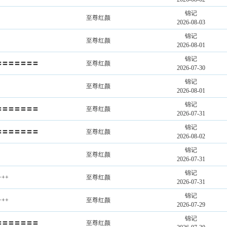
锦记
至尊红颜
2026-08-03
锦记
至尊红颜
2026-08-01
锦记
〓〓〓〓〓〓〓〓
至尊红颜
2026-07-30
锦记
至尊红颜
2026-08-01
锦记
〓〓〓〓〓〓〓〓
至尊红颜
2026-07-31
锦记
〓〓〓〓〓〓〓〓
至尊红颜
2026-08-02
锦记
至尊红颜
2026-07-31
锦记
+++
至尊红颜
2026-07-31
锦记
+++
至尊红颜
2026-07-29
锦记
〓〓〓〓〓〓〓〓
至尊红颜