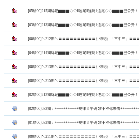
[05错00]215期锦记▇▇▇◇◇Ⅱ连尾Ⅱ连尾Ⅱ连尾◇◇▇▇▇已公开！
[03错00]213期锦记▇▇▇◇◇Ⅱ连尾Ⅱ连尾Ⅱ连尾◇◇▇▇▇已公开！
[00错00]↖212期↖〓〓〓〓〓〓〓〓〓〓〖锦记〗「三中三」〓
[04错00]214期锦记▇▇▇◇◇Ⅱ连尾Ⅱ连尾Ⅱ连尾◇◇▇▇▇已公开！
[00错00]↖213期↖〓〓〓〓〓〓〓〓〓〓〖锦记〗「三中三」〓
[00错00]↖215期↖〓〓〓〓〓〓〓〓〓〓〖锦记〗「三中三」〓
[02错00]212期锦记▇▇▇◇◇Ⅱ连尾Ⅱ连尾Ⅱ连尾◇◇▇▇▇已公开！
[02错00]083期：+++++++++++规律 3 平码 准不准你来看++++++++
[01错00]082期：+++++++++++规律 3 平码 准不准你来看++++++++
[00错00]↖211期↖〓〓〓〓〓〓〓〓〓〓〖锦记〗「三中三」〓