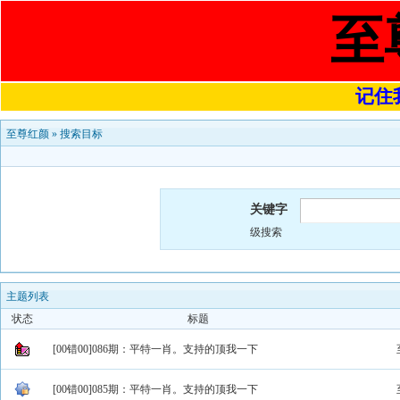
至
记住我
至尊红颜
»
搜索目标
关键字
级搜索
主题列表
状态
标题
[00错00]086期：平特一肖。支持的顶我一下
[00错00]085期：平特一肖。支持的顶我一下