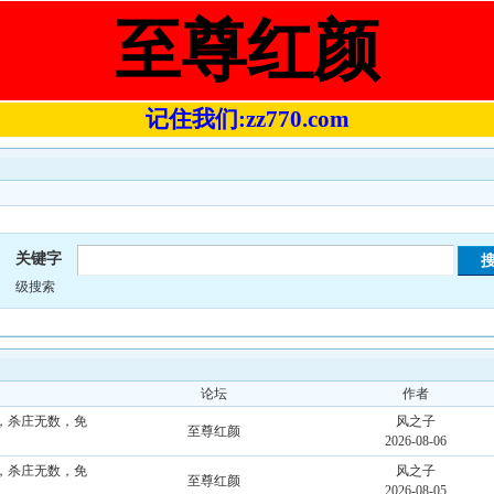
至尊红颜
记住我们:zz770.com
关键字
级搜索
论坛
作者
界，杀庄无数，免
风之子
至尊红颜
2026-08-06
界，杀庄无数，免
风之子
至尊红颜
2026-08-05