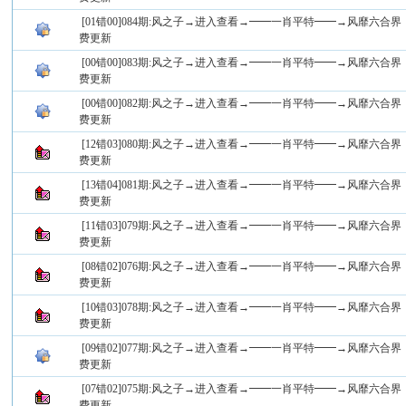
[01错00]084期:风之子→进入查看→━━一肖平特━━→风靡六合
费更新
[00错00]083期:风之子→进入查看→━━一肖平特━━→风靡六合
费更新
[00错00]082期:风之子→进入查看→━━一肖平特━━→风靡六合
费更新
[12错03]080期:风之子→进入查看→━━一肖平特━━→风靡六合
费更新
[13错04]081期:风之子→进入查看→━━一肖平特━━→风靡六合
费更新
[11错03]079期:风之子→进入查看→━━一肖平特━━→风靡六合
费更新
[08错02]076期:风之子→进入查看→━━一肖平特━━→风靡六合
费更新
[10错03]078期:风之子→进入查看→━━一肖平特━━→风靡六合
费更新
[09错02]077期:风之子→进入查看→━━一肖平特━━→风靡六合
费更新
[07错02]075期:风之子→进入查看→━━一肖平特━━→风靡六合
费更新