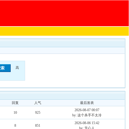
高
回复
人气
最后发表
2026-08-07 00:07
10
925
by: 这个杀手不太冷
2026-08-06 15:42
8
851
by: 无心人