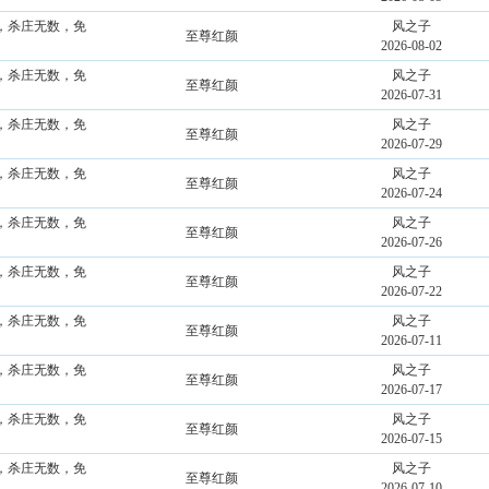
界，杀庄无数，免
风之子
至尊红颜
2026-08-02
界，杀庄无数，免
风之子
至尊红颜
2026-07-31
界，杀庄无数，免
风之子
至尊红颜
2026-07-29
界，杀庄无数，免
风之子
至尊红颜
2026-07-24
界，杀庄无数，免
风之子
至尊红颜
2026-07-26
界，杀庄无数，免
风之子
至尊红颜
2026-07-22
界，杀庄无数，免
风之子
至尊红颜
2026-07-11
界，杀庄无数，免
风之子
至尊红颜
2026-07-17
界，杀庄无数，免
风之子
至尊红颜
2026-07-15
界，杀庄无数，免
风之子
至尊红颜
2026-07-10