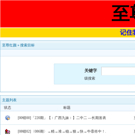
至
记住我
至尊红颜
»
搜索目标
关键字
级搜索
主题列表
状态
标题
[00错00]「220期」【﹛广西九妹﹜】二中二 ---长期发表
[08错02]〈086期〉→精→准→稳→狠→快→牛⑧肖中！.