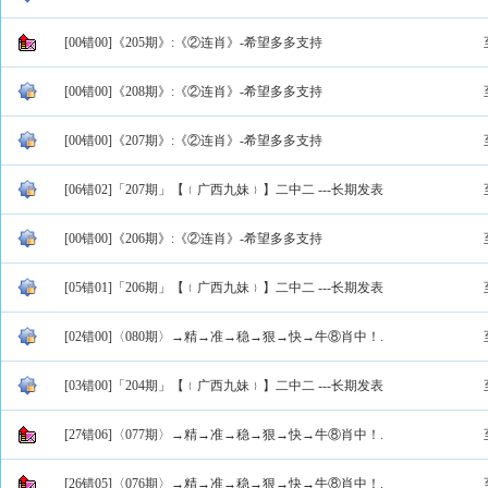
[00错00]《205期》:《②连肖》-希望多多支持
[00错00]《208期》:《②连肖》-希望多多支持
[00错00]《207期》:《②连肖》-希望多多支持
[06错02]「207期」【﹛广西九妹﹜】二中二 ---长期发表
[00错00]《206期》:《②连肖》-希望多多支持
[05错01]「206期」【﹛广西九妹﹜】二中二 ---长期发表
[02错00]〈080期〉→精→准→稳→狠→快→牛⑧肖中！.
[03错00]「204期」【﹛广西九妹﹜】二中二 ---长期发表
[27错06]〈077期〉→精→准→稳→狠→快→牛⑧肖中！.
[26错05]〈076期〉→精→准→稳→狠→快→牛⑧肖中！.