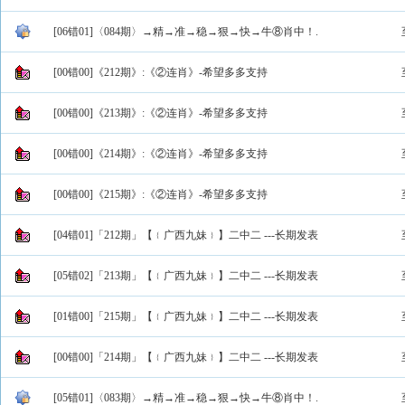
[06错01]〈084期〉→精→准→稳→狠→快→牛⑧肖中！.
[00错00]《212期》:《②连肖》-希望多多支持
[00错00]《213期》:《②连肖》-希望多多支持
[00错00]《214期》:《②连肖》-希望多多支持
[00错00]《215期》:《②连肖》-希望多多支持
[04错01]「212期」【﹛广西九妹﹜】二中二 ---长期发表
[05错02]「213期」【﹛广西九妹﹜】二中二 ---长期发表
[01错00]「215期」【﹛广西九妹﹜】二中二 ---长期发表
[00错00]「214期」【﹛广西九妹﹜】二中二 ---长期发表
[05错01]〈083期〉→精→准→稳→狠→快→牛⑧肖中！.