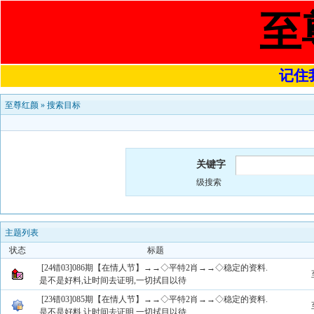
至
记住我
至尊红颜
»
搜索目标
关键字
级搜索
主题列表
状态
标题
[24错03]086期【在情人节】→→◇平特2肖→→◇稳定的资料.
是不是好料,让时间去证明,一切拭目以待
[23错03]085期【在情人节】→→◇平特2肖→→◇稳定的资料.
是不是好料,让时间去证明,一切拭目以待