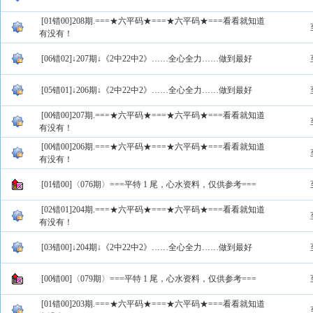
[01错00]208期.===★六平码★===★六平码★===看看就知道
有没有！
[06错02]↓207期↓《2中22中2》……全心全力……做到最好
[05错01]↓206期↓《2中22中2》……全心全力……做到最好
[00错00]207期.===★六平码★===★六平码★===看看就知道
有没有！
[00错00]206期.===★六平码★===★六平码★===看看就知道
有没有！
[01错00]〈076期〉===平特 1 尾，心水资料，仅供参考===
[02错01]204期.===★六平码★===★六平码★===看看就知道
有没有！
[03错00]↓204期↓《2中22中2》……全心全力……做到最好
[00错00]〈079期〉===平特 1 尾，心水资料，仅供参考===
[01错00]203期.===★六平码★===★六平码★===看看就知道