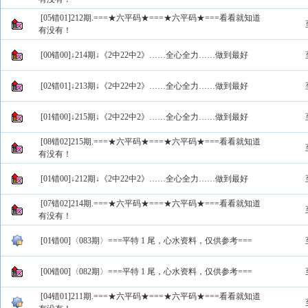
[05错01]212期.===★六平码★===★六平码★===看看就知道
有没有！
[00错00]↓214期↓《2中22中2》……全心全力……做到最好
[02错01]↓213期↓《2中22中2》……全心全力……做到最好
[01错00]↓215期↓《2中22中2》……全心全力……做到最好
[08错02]215期.===★六平码★===★六平码★===看看就知道
有没有！
[01错00]↓212期↓《2中22中2》……全心全力……做到最好
[07错02]214期.===★六平码★===★六平码★===看看就知道
有没有！
[01错00]〈083期〉===平特 1 尾，心水资料，仅供参考===
[00错00]〈082期〉===平特 1 尾，心水资料，仅供参考===
[04错01]211期.===★六平码★===★六平码★===看看就知道