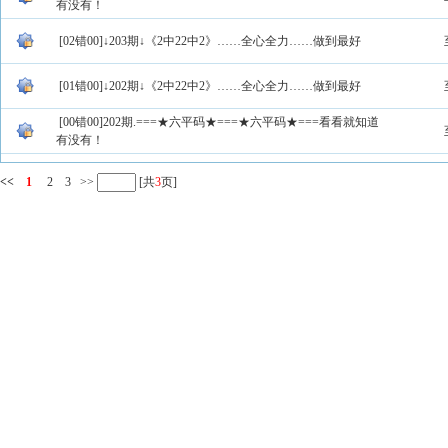
有没有！
[02错00]↓203期↓《2中22中2》……全心全力……做到最好
[01错00]↓202期↓《2中22中2》……全心全力……做到最好
[00错00]202期.===★六平码★===★六平码★===看看就知道
有没有！
<<
1
2
3
>>
[共
3
页]