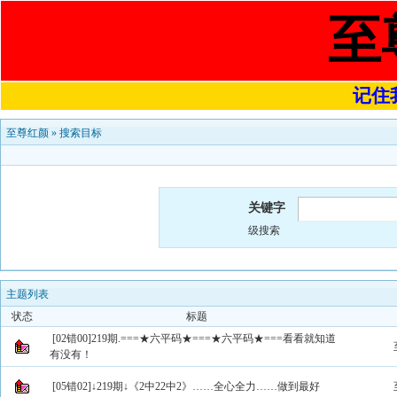
至
记住我
至尊红颜
»
搜索目标
关键字
级搜索
主题列表
状态
标题
[02错00]219期.===★六平码★===★六平码★===看看就知道
有没有！
[05错02]↓219期↓《2中22中2》……全心全力……做到最好