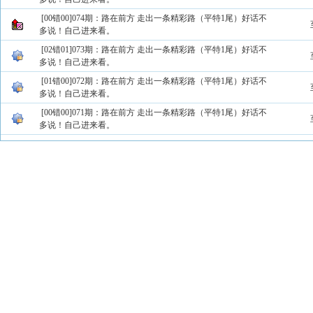
[00错00]074期：路在前方 走出一条精彩路（平特1尾）好话不
多说！自己进来看。
[02错01]073期：路在前方 走出一条精彩路（平特1尾）好话不
多说！自己进来看。
[01错00]072期：路在前方 走出一条精彩路（平特1尾）好话不
多说！自己进来看。
[00错00]071期：路在前方 走出一条精彩路（平特1尾）好话不
多说！自己进来看。