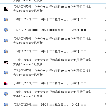
大奖)☆★☆★☆已更新
[00错00]075期，☆★☆★☆(平特①肖)★☆★☆★(平特①肖拿
大奖)☆★☆★☆已更新
[00错00]204期,〓〓【2中2】〓〓稳如泰山，【2中2】〓〓
[06错02]203期,〓〓【2中2】〓〓稳如泰山，【2中2】〓〓
[00错00]079期，☆★☆★☆(平特①肖)★☆★☆★(平特①肖拿
大奖)☆★☆★☆已更新
[05错01]202期,〓〓【2中2】〓〓稳如泰山，【2中2】〓〓
[01错00]076期，☆★☆★☆(平特①肖)★☆★☆★(平特①肖拿
大奖)☆★☆★☆已更新
[02错01]077期，☆★☆★☆(平特①肖)★☆★☆★(平特①肖拿
大奖)☆★☆★☆已更新
[04错00]201期,〓〓【2中2】〓〓稳如泰山，【2中2】〓〓
[00错00]078期，☆★☆★☆(平特①肖)★☆★☆★(平特①肖拿
大奖)☆★☆★☆已更新
[03错00]200期,〓〓【2中2】〓〓稳如泰山，【2中2】〓〓