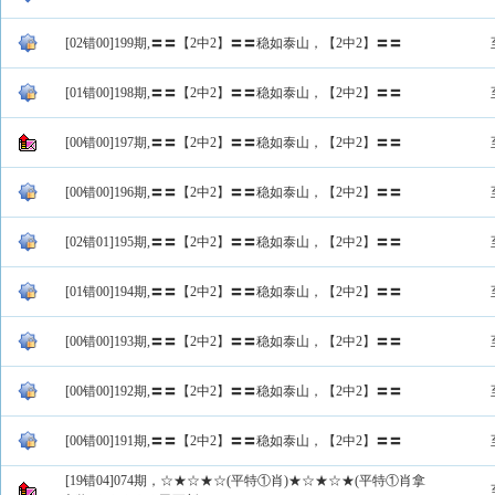
[02错00]199期,〓〓【2中2】〓〓稳如泰山，【2中2】〓〓
[01错00]198期,〓〓【2中2】〓〓稳如泰山，【2中2】〓〓
[00错00]197期,〓〓【2中2】〓〓稳如泰山，【2中2】〓〓
[00错00]196期,〓〓【2中2】〓〓稳如泰山，【2中2】〓〓
[02错01]195期,〓〓【2中2】〓〓稳如泰山，【2中2】〓〓
[01错00]194期,〓〓【2中2】〓〓稳如泰山，【2中2】〓〓
[00错00]193期,〓〓【2中2】〓〓稳如泰山，【2中2】〓〓
[00错00]192期,〓〓【2中2】〓〓稳如泰山，【2中2】〓〓
[00错00]191期,〓〓【2中2】〓〓稳如泰山，【2中2】〓〓
[19错04]074期，☆★☆★☆(平特①肖)★☆★☆★(平特①肖拿