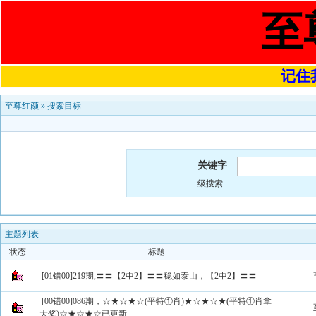
至
记住我
至尊红颜
»
搜索目标
关键字
级搜索
主题列表
状态
标题
[01错00]219期,〓〓【2中2】〓〓稳如泰山，【2中2】〓〓
[00错00]086期，☆★☆★☆(平特①肖)★☆★☆★(平特①肖拿
大奖)☆★☆★☆已更新