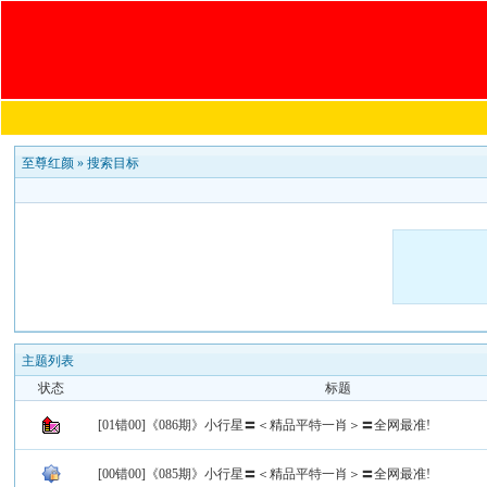
至尊红颜
»
搜索目标
主题列表
状态
标题
[01错00]《086期》小行星〓＜精品平特一肖＞〓全网最准!
[00错00]《085期》小行星〓＜精品平特一肖＞〓全网最准!