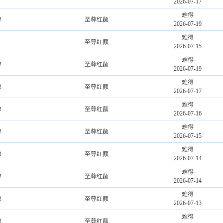
2026-07-17
难得
！
至尊红颜
2026-07-19
难得
至尊红颜
2026-07-15
难得
！
至尊红颜
2026-07-19
难得
！
至尊红颜
2026-07-17
难得
！
至尊红颜
2026-07-16
难得
！
至尊红颜
2026-07-15
难得
！
至尊红颜
2026-07-14
难得
！
至尊红颜
2026-07-14
难得
！
至尊红颜
2026-07-13
难得
！
至尊红颜