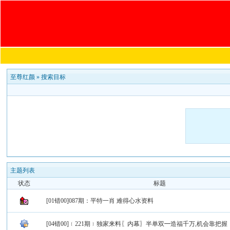
至尊红颜
»
搜索目标
主题列表
状态
标题
[01错00]087期：平特一肖 难得心水资料
[04错00]﹛221期﹜独家来料〖内幕〗半单双━造福千万,机会靠把握