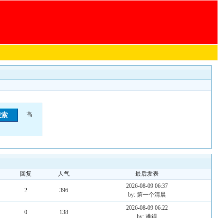
高
回复
人气
最后发表
2026-08-09 06:37
2
396
by: 第一个清晨
2026-08-09 06:22
0
138
by: 难得