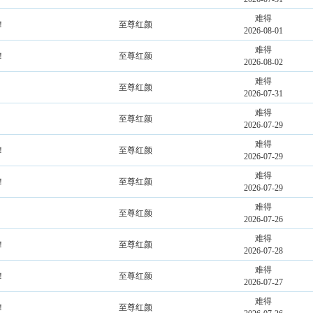
难得
！
至尊红颜
2026-08-01
难得
！
至尊红颜
2026-08-02
难得
至尊红颜
2026-07-31
难得
至尊红颜
2026-07-29
难得
！
至尊红颜
2026-07-29
难得
！
至尊红颜
2026-07-29
难得
至尊红颜
2026-07-26
难得
！
至尊红颜
2026-07-28
难得
！
至尊红颜
2026-07-27
难得
！
至尊红颜