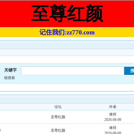
至尊红颜
记住我们:zz770.com
关键字
级搜索
论坛
作者
难得
至尊红颜
2026-08-09
难得
！
至尊红颜
2026-08-09