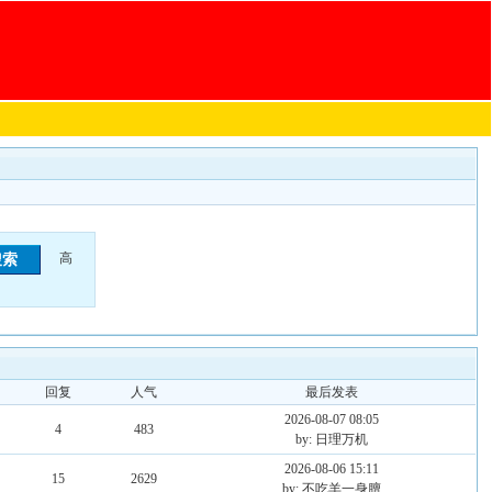
高
回复
人气
最后发表
2026-08-07 08:05
4
483
by: 日理万机
2026-08-06 15:11
15
2629
by: 不吃羊一身膻