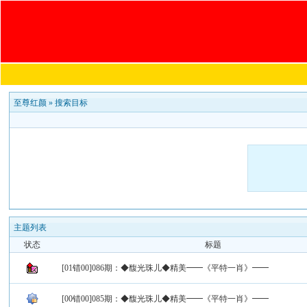
至尊红颜
»
搜索目标
主题列表
状态
标题
[01错00]086期：◆馥光珠儿◆精美━━《平特一肖》━━
[00错00]085期：◆馥光珠儿◆精美━━《平特一肖》━━