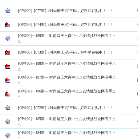
[02错00]【077期】(时尚赌王)④平码，好料尽在贴中！！！
[00错00]【074期】(时尚赌王)④平码，好料尽在贴中！！！
[00错00]﹂189期﹁.时尚赌王六肖中△△友情挑战全网高手△
△
[09错03]【073期】(时尚赌王)④平码，好料尽在贴中！！！
[00错00]﹂188期﹁.时尚赌王六肖中△△友情挑战全网高手△
△
[00错00]﹂187期﹁.时尚赌王六肖中△△友情挑战全网高手△
△
[06错02]﹂186期﹁.时尚赌王六肖中△△友情挑战全网高手△
△
[08错02]【072期】(时尚赌王)④平码，好料尽在贴中！！！
[05错02]﹂185期﹁.时尚赌王六肖中△△友情挑战全网高手△
△
[04错01]﹂184期﹁.时尚赌王六肖中△△友情挑战全网高手△