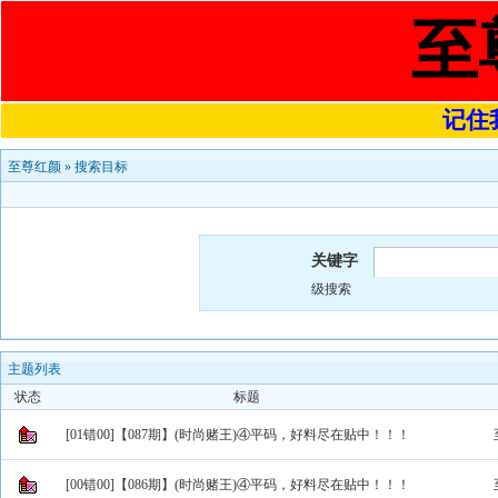
至
记住我
至尊红颜
»
搜索目标
关键字
级搜索
主题列表
状态
标题
[01错00]【087期】(时尚赌王)④平码，好料尽在贴中！！！
[00错00]【086期】(时尚赌王)④平码，好料尽在贴中！！！