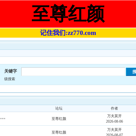
至尊红颜
记住我们:zz770.com
关键字
级搜索
论坛
作者
万夫莫开
==
至尊红颜
2026-08-06
万夫莫开
至尊红颜
2026-08-07