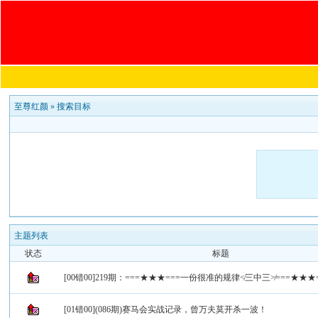
至尊红颜
»
搜索目标
主题列表
状态
标题
[00错00]219期：===★★★===一份很准的规律≮三中三≯===★★★=
[01错00](086期)赛马会实战记录，曾万夫莫开杀一波！