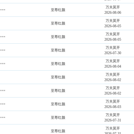
万夫莫开
==
至尊红颜
2026-08-06
万夫莫开
至尊红颜
2026-08-05
万夫莫开
==
至尊红颜
2026-08-05
万夫莫开
==
至尊红颜
2026-07-30
万夫莫开
==
至尊红颜
2026-08-04
万夫莫开
至尊红颜
2026-08-02
万夫莫开
==
至尊红颜
2026-08-02
万夫莫开
==
至尊红颜
2026-08-03
万夫莫开
==
至尊红颜
2026-07-31
万夫莫开
至尊红颜
2026-07-31