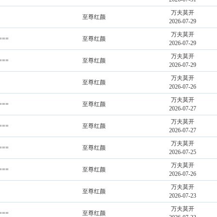
万夫莫开
至尊红颜
2026-07-29
万夫莫开
==
至尊红颜
2026-07-29
万夫莫开
==
至尊红颜
2026-07-29
万夫莫开
至尊红颜
2026-07-26
万夫莫开
==
至尊红颜
2026-07-27
万夫莫开
==
至尊红颜
2026-07-27
万夫莫开
==
至尊红颜
2026-07-25
万夫莫开
==
至尊红颜
2026-07-26
万夫莫开
至尊红颜
2026-07-23
万夫莫开
==
至尊红颜