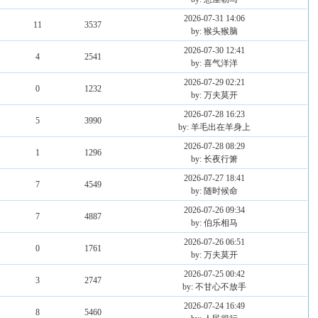
2026-07-31 14:06
11
3537
by: 猴头猴脑
2026-07-30 12:41
4
2541
by: 喜气洋洋
2026-07-29 02:21
0
1232
by: 万夫莫开
2026-07-28 16:23
5
3990
by: 羊毛出在羊身上
2026-07-28 08:29
1
1296
by: 长夜行箫
2026-07-27 18:41
7
4549
by: 随时候命
2026-07-26 09:34
7
4887
by: 伯乐相马
2026-07-26 06:51
0
1761
by: 万夫莫开
2026-07-25 00:42
3
2747
by: 不甘心不放手
2026-07-24 16:49
8
5460