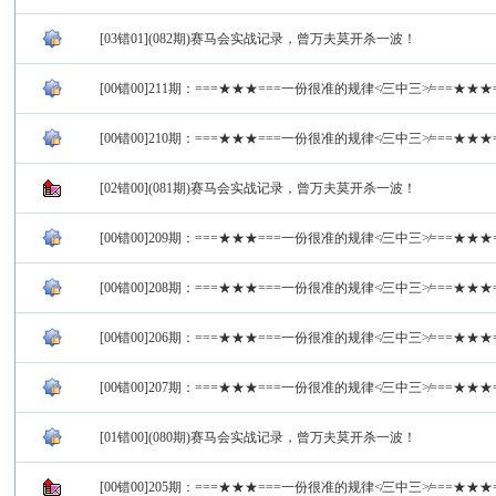
[03错01](082期)赛马会实战记录，曾万夫莫开杀一波！
[00错00]211期：===★★★===一份很准的规律≮三中三≯===★★★=
[00错00]210期：===★★★===一份很准的规律≮三中三≯===★★★=
[02错00](081期)赛马会实战记录，曾万夫莫开杀一波！
[00错00]209期：===★★★===一份很准的规律≮三中三≯===★★★=
[00错00]208期：===★★★===一份很准的规律≮三中三≯===★★★=
[00错00]206期：===★★★===一份很准的规律≮三中三≯===★★★=
[00错00]207期：===★★★===一份很准的规律≮三中三≯===★★★=
[01错00](080期)赛马会实战记录，曾万夫莫开杀一波！
[00错00]205期：===★★★===一份很准的规律≮三中三≯===★★★=