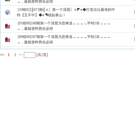
→，最稳资料势在必得
[10错02]╟073期╢⊙〖第一个清晨〗⊙◤≡◆打造论坛最准的中
特【五不中】◆≡◥稳如泰山！
[01错00]188期第一个清晨为您奉送→→→→平特2肖→→→
→，最稳资料势在必得
[00错00]187期第一个清晨为您奉送→→→→平特2肖→→→
→，最稳资料势在必得
<<
1
2
>>
[共
2
页]