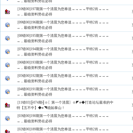
→，最稳资料势在必得
[10错00]197期第一个清晨为您奉送→→→→平特2肖→→→
→，最稳资料势在必得
[09错00]196期第一个清晨为您奉送→→→→平特2肖→→→
→，最稳资料势在必得
[08错00]195期第一个清晨为您奉送→→→→平特2肖→→→
→，最稳资料势在必得
[07错00]194期第一个清晨为您奉送→→→→平特2肖→→→
→，最稳资料势在必得
[06错00]193期第一个清晨为您奉送→→→→平特2肖→→→
→，最稳资料势在必得
[05错00]192期第一个清晨为您奉送→→→→平特2肖→→→
→，最稳资料势在必得
[04错00]191期第一个清晨为您奉送→→→→平特2肖→→→
→，最稳资料势在必得
[11错03]╟074期╢⊙〖第一个清晨〗⊙◤≡◆打造论坛最准的中
特【五不中】◆≡◥稳如泰山！
[03错00]190期第一个清晨为您奉送→→→→平特2肖→→→
→，最稳资料势在必得
[02错00]189期第一个清晨为您奉送→→→→平特2肖→→→