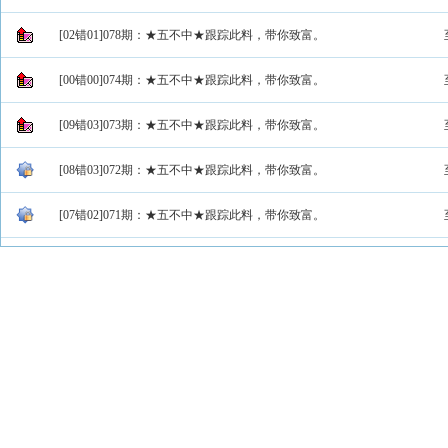
[02错01]078期：★五不中★跟踪此料，带你致富。
[00错00]074期：★五不中★跟踪此料，带你致富。
[09错03]073期：★五不中★跟踪此料，带你致富。
[08错03]072期：★五不中★跟踪此料，带你致富。
[07错02]071期：★五不中★跟踪此料，带你致富。