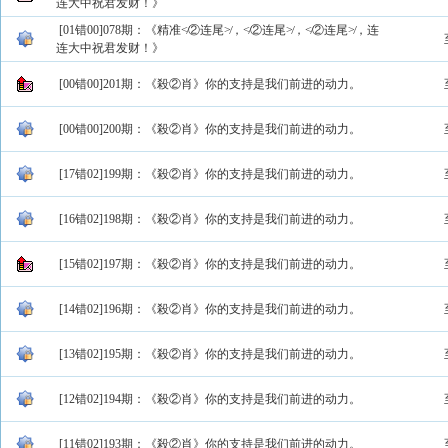
连大中祝君发财！》
[01错00]078期：《精准≮②连尾≯，≮②连尾≯，≮②连尾≯，连
连大中祝君发财！》
[00错00]201期：《殺②肖》你的支持是我们前进的动力。
[00错00]200期：《殺②肖》你的支持是我们前进的动力。
[17错02]199期：《殺②肖》你的支持是我们前进的动力。
[16错02]198期：《殺②肖》你的支持是我们前进的动力。
[15错02]197期：《殺②肖》你的支持是我们前进的动力。
[14错02]196期：《殺②肖》你的支持是我们前进的动力。
[13错02]195期：《殺②肖》你的支持是我们前进的动力。
[12错02]194期：《殺②肖》你的支持是我们前进的动力。
[11错02]193期：《殺②肖》你的支持是我们前进的动力。