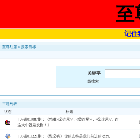
至
记住我
至尊红颜
»
搜索目标
关键字
级搜索
主题列表
状态
标题
[07错01]087期：《精准≮②连尾≯，≮②连尾≯，≮②连尾≯，连
连大中祝君发财！》
[03错01]221期：《殺②肖》你的支持是我们前进的动力。