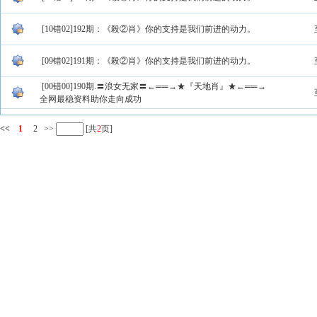
[10错02]192期：《殺②肖》你的支持是我们前进的动力。
[09错02]191期：《殺②肖》你的支持是我们前进的动力。
[00错00]190期.〓浪女无家〓←══→★『天地肖』★←══→
全网最稳资料助你走向成功
<<
1
2
>>
[共
2
页]