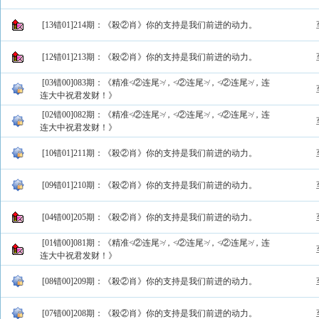
[13错01]214期：《殺②肖》你的支持是我们前进的动力。
[12错01]213期：《殺②肖》你的支持是我们前进的动力。
[03错00]083期：《精准≮②连尾≯，≮②连尾≯，≮②连尾≯，连
连大中祝君发财！》
[02错00]082期：《精准≮②连尾≯，≮②连尾≯，≮②连尾≯，连
连大中祝君发财！》
[10错01]211期：《殺②肖》你的支持是我们前进的动力。
[09错01]210期：《殺②肖》你的支持是我们前进的动力。
[04错00]205期：《殺②肖》你的支持是我们前进的动力。
[01错00]081期：《精准≮②连尾≯，≮②连尾≯，≮②连尾≯，连
连大中祝君发财！》
[08错00]209期：《殺②肖》你的支持是我们前进的动力。
[07错00]208期：《殺②肖》你的支持是我们前进的动力。