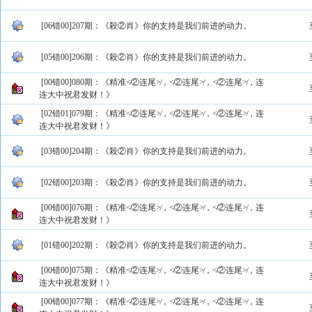
[06错00]207期：《殺②肖》你的支持是我们前进的动力。
[05错00]206期：《殺②肖》你的支持是我们前进的动力。
[00错00]080期：《精准≮②连尾≯，≮②连尾≯，≮②连尾≯，连
连大中祝君发财！》
[02错01]079期：《精准≮②连尾≯，≮②连尾≯，≮②连尾≯，连
连大中祝君发财！》
[03错00]204期：《殺②肖》你的支持是我们前进的动力。
[02错00]203期：《殺②肖》你的支持是我们前进的动力。
[00错00]076期：《精准≮②连尾≯，≮②连尾≯，≮②连尾≯，连
连大中祝君发财！》
[01错00]202期：《殺②肖》你的支持是我们前进的动力。
[00错00]075期：《精准≮②连尾≯，≮②连尾≯，≮②连尾≯，连
连大中祝君发财！》
[00错00]077期：《精准≮②连尾≯，≮②连尾≯，≮②连尾≯，连