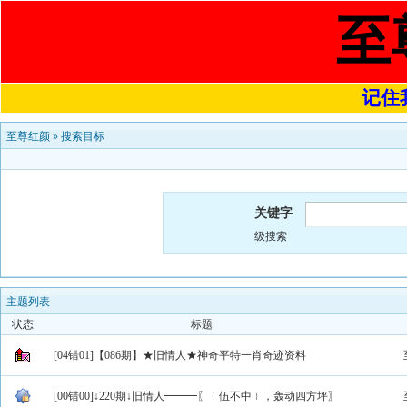
至
记住我
至尊红颜
»
搜索目标
关键字
级搜索
主题列表
状态
标题
[04错01]【086期】★旧情人★神奇平特一肖奇迹资料
[00错00]↓220期↓旧情人━━━〖﹛伍不中﹜，轰动四方坪〗