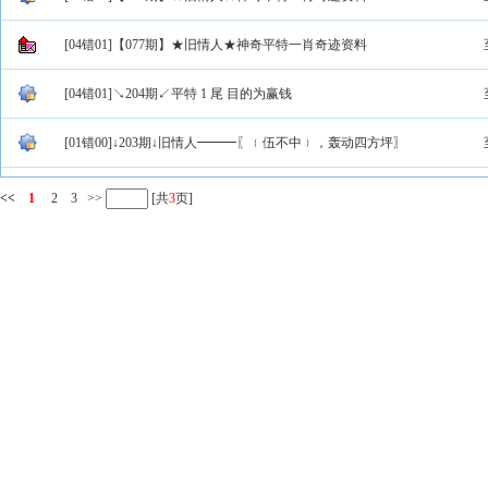
[04错01]【077期】★旧情人★神奇平特一肖奇迹资料
[04错01]↘204期↙平特 1 尾 目的为赢钱
[01错00]↓203期↓旧情人━━━〖﹛伍不中﹜，轰动四方坪〗
<<
1
2
3
>>
[共
3
页]